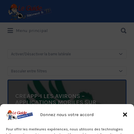
Rechercher:
Rechercher:
Menu principal
Le Guide de référence depuis 1995
Activer/Désactiver la barre latérale
Basculer entre filtres
CREAPP-I LES AVIRONS –
APPLICATIONS MOBILES SUR
MESURE
Donnez nous votre accord
Sud, Les Avirons, A la Réunion
0692 78 29 75
Pour offrir les meilleures expériences, nous utilisons des technologies