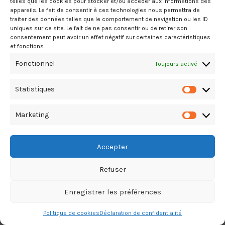
telles que les cookies pour stocker et/ou accéder aux informations des
appareils. Le fait de consentir à ces technologies nous permettra de
traiter des données telles que le comportement de navigation ou les ID
uniques sur ce site. Le fait de ne pas consentir ou de retirer son
consentement peut avoir un effet négatif sur certaines caractéristiques
et fonctions.
Fonctionnel
Toujours activé
Copyright Le Guide du Bâtiment & T.P. © 2026. All Rights Reserved
Statistiques
Statistiq
TikTok
Marketing
Marketin
Accepter
Refuser
Enregistrer les préférences
Politique de cookies
Déclaration de confidentialité