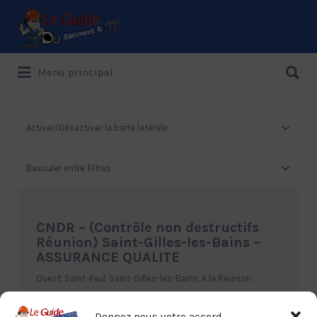
Rechercher:
Rechercher:
Menu principal
Le Guide de référence depuis 1995
Activer/Désactiver la barre latérale
Basculer entre filtres
CNDR – (Contrôle non destructifs
Réunion) Saint-Gilles-les-Bains –
ASSURANCE QUALITE
Ouest, Saint-Paul, Saint-Gilles-les-Bains, A la Réunion
02.62.33.28.68
Donnez nous votre accord