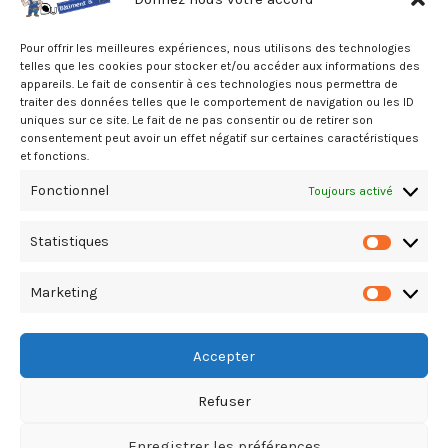
Pour offrir les meilleures expériences, nous utilisons des technologies
telles que les cookies pour stocker et/ou accéder aux informations des
appareils. Le fait de consentir à ces technologies nous permettra de
traiter des données telles que le comportement de navigation ou les ID
uniques sur ce site. Le fait de ne pas consentir ou de retirer son
consentement peut avoir un effet négatif sur certaines caractéristiques
ITAQ Saint-Pierre – ASSURANCE
et fonctions.
QUALITE
Fonctionnel
Toujours activé
Sud, Saint-Pierre, A la Réunion
06.93.92.92.34
Statistiques
Statistiq
Marketing
Marketin
Accepter
Refuser
Copyright Le Guide du Bâtiment & T.P. © 2026. All Rights Reserved
Enregistrer les préférences