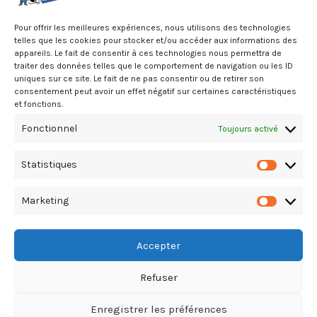
Pour offrir les meilleures expériences, nous utilisons des technologies
telles que les cookies pour stocker et/ou accéder aux informations des
appareils. Le fait de consentir à ces technologies nous permettra de
traiter des données telles que le comportement de navigation ou les ID
uniques sur ce site. Le fait de ne pas consentir ou de retirer son
consentement peut avoir un effet négatif sur certaines caractéristiques
TOP OCÉAN INDIEN Le Port –
et fonctions.
BARDAGE – COUVERTURE (Négoce)
Fonctionnel
Toujours activé
Ouest, Le Port, A la Réunion
02.62.54.51.51
Statistiques
Statistiq
Marketing
Marketin
Accepter
Refuser
Copyright Le Guide du Bâtiment & T.P. © 2026. All Rights Reserved
Enregistrer les préférences