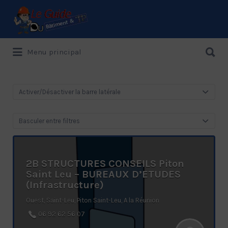
Rechercher:
Rechercher:
Menu principal
Le Guide de référence depuis 1995
Activer/Désactiver la barre latérale
Basculer entre filtres
2B STRUCTURES CONSEILS Piton
Saint Leu – BUREAUX D’ETUDES
(Infrastructure)
Ouest, Saint-Leu, Piton Saint-Leu, A la Réunion
06 92 62 56 07