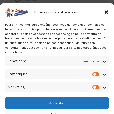
02.62.43.19.66
Donnez nous votre accord
Pour offrir les meilleures expériences, nous utilisons des technologies
telles que les cookies pour stocker et/ou accéder aux informations des
appareils. Le fait de consentir à ces technologies nous permettra de
traiter des données telles que le comportement de navigation ou les ID
uniques sur ce site. Le fait de ne pas consentir ou de retirer son
COFELY-AXIMA (GDF – SUEZ) Saint-
consentement peut avoir un effet négatif sur certaines caractéristiques
Denis – CLIMATISATION (Génie
et fonctions.
climatique – Industriel)
Fonctionnel
Toujours activé
Nord, Saint-Denis, A la Réunion
02.62.97.97.97
Statistiques
Statistiq
Marketing
Marketin
Accepter