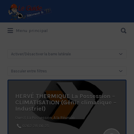
Rechercher:
Rechercher:
Menu principal
Le Guide de référence depuis 1995
Activer/Désactiver la barre latérale
Basculer entre filtres
HERVÉ THERMIQUE La Possession –
CLIMATISATION (Génie climatique –
Industriel)
Ouest, La Possession, A la Réunion
0262 28 06 25