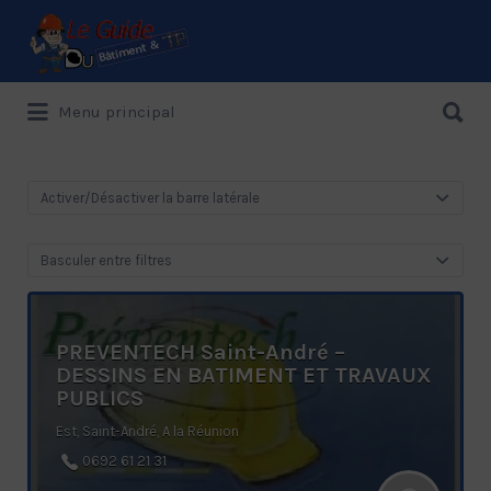
Rechercher:
Rechercher:
Menu principal
Le Guide de référence depuis 1995
Activer/Désactiver la barre latérale
Basculer entre filtres
PREVENTECH Saint-André –
DESSINS EN BATIMENT ET TRAVAUX
PUBLICS
Est, Saint-André, A la Réunion
0692 61 21 31