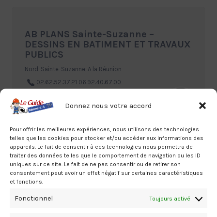
AB PLANS Sainte-Suzanne –
DESSINS EN BATIMENT ET TRAVAUX
PUBLICS
Nord, Sainte-Suzanne, A la Réunion
02.62.52.37.21 06.92.40.67.00
Donnez nous votre accord
Pour offrir les meilleures expériences, nous utilisons des technologies
telles que les cookies pour stocker et/ou accéder aux informations des
appareils. Le fait de consentir à ces technologies nous permettra de
traiter des données telles que le comportement de navigation ou les ID
uniques sur ce site. Le fait de ne pas consentir ou de retirer son
GROLLEMUND Laurent (LG PLANS)
consentement peut avoir un effet négatif sur certaines caractéristiques
Le Tampon – DESSINS EN BATIMENT
et fonctions.
ET TRAVAUX PUBLICS
Fonctionnel
Toujours activé
Sud, Le Tampon, A la Réunion
02.62.35.19.37 06.92.85.86.38