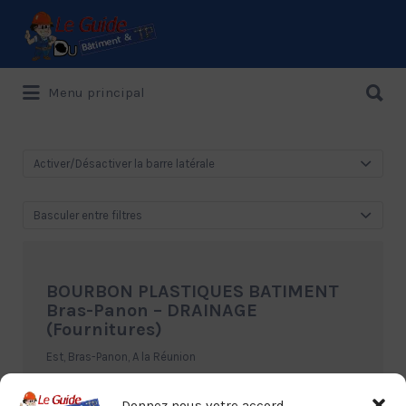
Rechercher:
Rechercher:
Menu principal
Le Guide de référence depuis 1995
Activer/Désactiver la barre latérale
Basculer entre filtres
BOURBON PLASTIQUES BATIMENT
Bras-Panon – DRAINAGE
(Fournitures)
Est, Bras-Panon, A la Réunion
02.62.51.58.50
Donnez nous votre accord