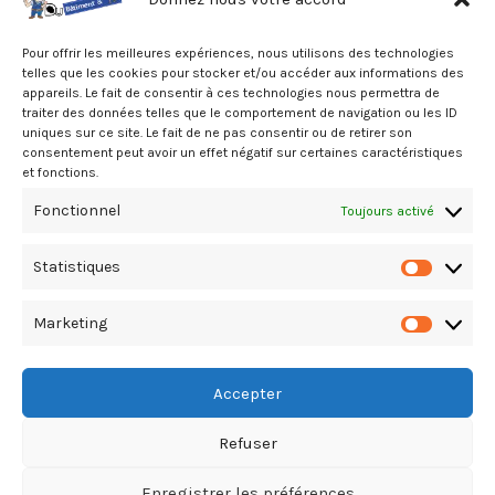
Pour offrir les meilleures expériences, nous utilisons des technologies
telles que les cookies pour stocker et/ou accéder aux informations des
appareils. Le fait de consentir à ces technologies nous permettra de
traiter des données telles que le comportement de navigation ou les ID
uniques sur ce site. Le fait de ne pas consentir ou de retirer son
consentement peut avoir un effet négatif sur certaines caractéristiques
OMNIPLAST Sainte-Marie –
et fonctions.
DRAINAGE (Fournitures)
Fonctionnel
Toujours activé
Nord, Sainte-Marie, A la Réunion
02.62.53.41.31
Statistiques
Statistiq
Marketing
Marketin
Accepter
Refuser
Copyright Le Guide du Bâtiment & T.P. © 2026. All Rights Reserved
Enregistrer les préférences