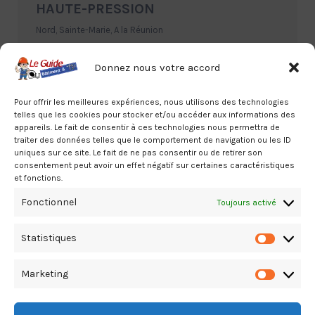
HAUTE-PRESSION
Nord, Sainte-Marie, A la Réunion
02.62.58.00.14
Donnez nous votre accord
Pour offrir les meilleures expériences, nous utilisons des technologies
telles que les cookies pour stocker et/ou accéder aux informations des
appareils. Le fait de consentir à ces technologies nous permettra de
traiter des données telles que le comportement de navigation ou les ID
uniques sur ce site. Le fait de ne pas consentir ou de retirer son
consentement peut avoir un effet négatif sur certaines caractéristiques
COROI Le Port Cedex – HAUTE-
et fonctions.
PRESSION
Fonctionnel
Toujours activé
Ouest, Le Port, A la Réunion
02.62.42.15.24
Statistiques
Statistiq
Marketing
Marketin