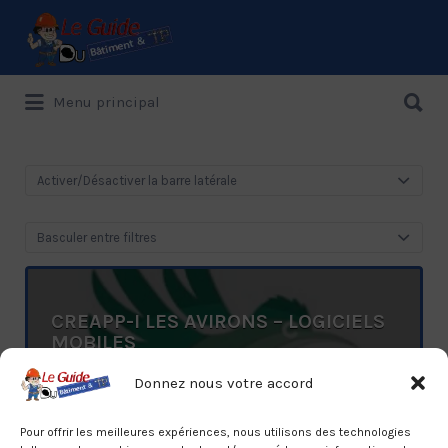
Rechercher:
Rechercher:
Menu principal
Le Guide de référence depuis 1995
Activer/Désactiver la barre latérale
Basculer entre filtres
CREAPP-I LES AVIRONS – LOGICIELS
MOBILES
Sud, Les Avirons, A la Réunion
Donnez nous votre accord
0692 78 29 75
Pour offrir les meilleures expériences, nous utilisons des technologies