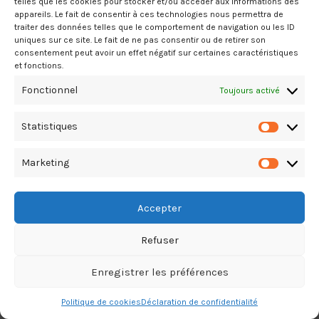
telles que les cookies pour stocker et/ou accéder aux informations des
appareils. Le fait de consentir à ces technologies nous permettra de
traiter des données telles que le comportement de navigation ou les ID
uniques sur ce site. Le fait de ne pas consentir ou de retirer son
consentement peut avoir un effet négatif sur certaines caractéristiques
et fonctions.
Fonctionnel
Toujours activé
Copyright Le Guide du Bâtiment & T.P. © 2026. All Rights Reserved
Statistiques
Statistiq
TikTok
Marketing
Marketin
Accepter
Refuser
Enregistrer les préférences
Politique de cookies
Déclaration de confidentialité