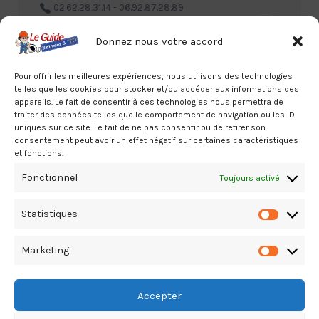
02.62.28.31.14 - 06.92.87.28.89
Donnez nous votre accord
Pour offrir les meilleures expériences, nous utilisons des technologies
telles que les cookies pour stocker et/ou accéder aux informations des
appareils. Le fait de consentir à ces technologies nous permettra de
traiter des données telles que le comportement de navigation ou les ID
uniques sur ce site. Le fait de ne pas consentir ou de retirer son
B et C Agencement Sportif Saint-
consentement peut avoir un effet négatif sur certaines caractéristiques
Denis – MARQUAGE DES SOLS
et fonctions.
SPORTIFS
Fonctionnel
Toujours activé
Nord, Saint-Denis, A la Réunion
02.62.41.75.61
Statistiques
Statistiq
Marketing
Marketin
Accepter