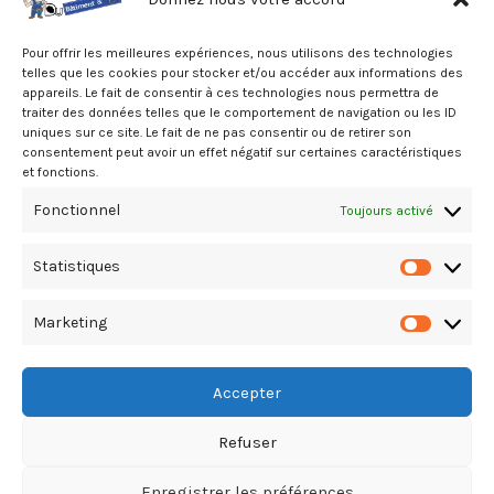
Pour offrir les meilleures expériences, nous utilisons des technologies
telles que les cookies pour stocker et/ou accéder aux informations des
appareils. Le fait de consentir à ces technologies nous permettra de
traiter des données telles que le comportement de navigation ou les ID
uniques sur ce site. Le fait de ne pas consentir ou de retirer son
MAINTENANCE DU GOL – MDG
consentement peut avoir un effet négatif sur certaines caractéristiques
Saint-Louis – MECANIQUE
et fonctions.
(Maintenance)
Fonctionnel
Toujours activé
Sud, Saint-Louis, A la Réunion
02.62.26.24.24
Statistiques
Statistiq
Marketing
Marketin
Accepter
Refuser
Copyright Le Guide du Bâtiment & T.P. © 2026. All Rights Reserved
Enregistrer les préférences