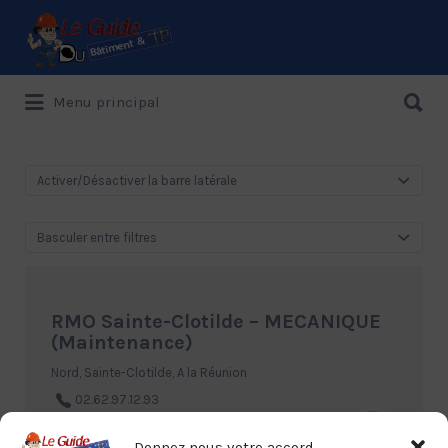
Rechercher:
Rechercher:
Menu principal
Le Guide de référence depuis 1995
Activer/Désactiver la barre latérale
Basculer entre filtres
RMO Sainte-Clotilde – MECANIQUE
(Maintenance)
Nord, Sainte-Clotilde, A la Réunion
02.62.97.12.93
Donnez nous votre accord