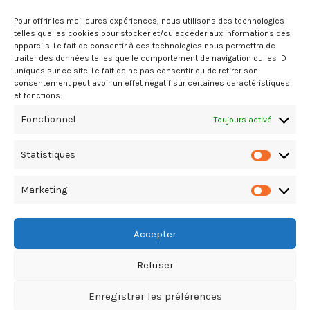
Pour offrir les meilleures expériences, nous utilisons des technologies
telles que les cookies pour stocker et/ou accéder aux informations des
appareils. Le fait de consentir à ces technologies nous permettra de
traiter des données telles que le comportement de navigation ou les ID
uniques sur ce site. Le fait de ne pas consentir ou de retirer son
consentement peut avoir un effet négatif sur certaines caractéristiques
OTTO ENVIRONNEMENT Saint-
et fonctions.
Gilles-les-Bains – MOBILIER URBAIN
Fonctionnel
Toujours activé
Ouest, Saint-Paul, Saint-Gilles-les-Bains, A la Réunion
02.62.26.02.37 06.92.14.95.80
Statistiques
Statistiq
Marketing
Marketin
Accepter
Refuser
Copyright Le Guide du Bâtiment & T.P. © 2026. All Rights Reserved
Enregistrer les préférences
TikTok