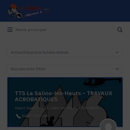
Rechercher:
Rechercher:
Menu principal
Le Guide de référence depuis 1995
Activer/Désactiver la barre latérale
Basculer entre filtres
TTS La Saline-les-Hauts – TRAVAUX
ACROBATIQUES
Ouest, Saint-Paul, La Saline-les-Hauts, A la Réunion
02.62.54.07.86