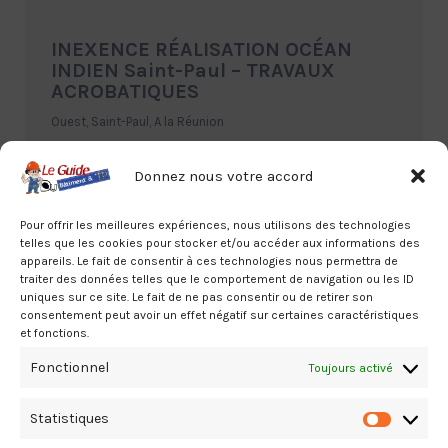
INEXENCE RÉALISATION OCÉAN
INDIEN Saint-Paul – TRAVAUX
ACROBATIQUES
Ouest, Saint-Paul, A la Réunion
06.92.91.05.43
Donnez nous votre accord
Pour offrir les meilleures expériences, nous utilisons des technologies
telles que les cookies pour stocker et/ou accéder aux informations des
appareils. Le fait de consentir à ces technologies nous permettra de
traiter des données telles que le comportement de navigation ou les ID
uniques sur ce site. Le fait de ne pas consentir ou de retirer son
consentement peut avoir un effet négatif sur certaines caractéristiques
MAFATE HELICOPTERES Salazie –
et fonctions.
TRAVAUX ACROBATIQUES
Fonctionnel
Toujours activé
Nord, Salazie, A la Réunion
06.92.23.42.36 - Planning Technique : 06.92.43.79.78
Statistiques
Statistiq