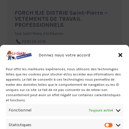
FORCH RJE DISTRIB Saint-Pierre –
VETEMENTS DE TRAVAIL
PROFESSIONNELS
Sud, Saint-Pierre, A la Réunion
02.62.26.30.16
Donnez nous votre accord
Pour offrir les meilleures expériences, nous utilisons des technologies
telles que les cookies pour stocker et/ou accéder aux informations des
appareils. Le fait de consentir à ces technologies nous permettra de
traiter des données telles que le comportement de navigation ou les ID
uniques sur ce site. Le fait de ne pas consentir ou de retirer son
PROMONET Saint-Pierre Cedex –
consentement peut avoir un effet négatif sur certaines caractéristiques
VETEMENTS DE TRAVAIL
et fonctions.
PROFESSIONNELS
Fonctionnel
Toujours activé
Sud, Saint-Pierre, A la Réunion
02.62.96.13.96
Statistiques
Statistiq