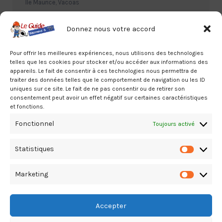
Île Maurice, Vacoas
230.69.80.120
Donnez nous votre accord
Pour offrir les meilleures expériences, nous utilisons des technologies
telles que les cookies pour stocker et/ou accéder aux informations des
appareils. Le fait de consentir à ces technologies nous permettra de
traiter des données telles que le comportement de navigation ou les ID
uniques sur ce site. Le fait de ne pas consentir ou de retirer son
consentement peut avoir un effet négatif sur certaines caractéristiques
FIDUCIAL-AOI Maurice Port Louis –
et fonctions.
EXPERTS – COMPTABLES
Fonctionnel
Toujours activé
Île Maurice, Port Louis - Maurice
00 230 234 18 06
Statistiques
Statistiq
Marketing
Marketin
Accepter