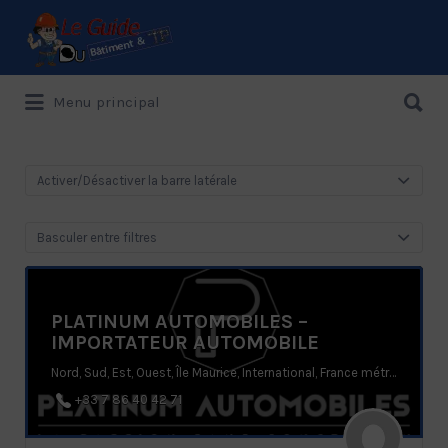
Rechercher:
Rechercher:
Menu principal
Le Guide de référence depuis 1995
Activer/Désactiver la barre latérale
Basculer entre filtres
PLATINUM AUTOMOBILES –
IMPORTATEUR AUTOMOBILE
Nord, Sud, Est, Ouest, Île Maurice, International, France métropolitaine, A la Réunion
+33 7 86 40 42 71