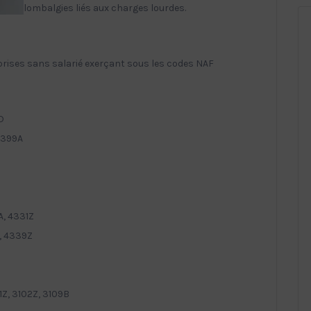
lombalgies liés aux charges lourdes.
prises sans salarié exerçant sous les codes NAF
D
4399A
A, 4331Z
, 4339Z
1Z, 3102Z, 3109B