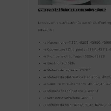
Qui peut bénéficier de cette subvention ?
La subvention est destinée aux chefs d’entre
suivants :
→ Maçonnerie : 4120A, 4120B, 4399C, 4399
→ Couverture / Charpente : 4391A, 4391B, 
→ Plomberie chauffage : 4322A, 4322B
→ Electricité : 4321A
→ Métiers de la pierre : 2370Z
→ Métiers du plâtre et de l’isolation : 4329
→ Peinture et revêtements : 4333Z, 4334Z
→ Menuiserie (bois et PVC) : 4332A
→ Serrurerie métallerie : 4332B
→ Métiers du bois : 1623Z, 1624Z, 1629Z, 310