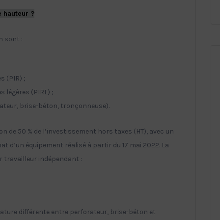
e hauteur ?
 sont :
s (PIR) ;
s légères (PIRL) ;
orateur, brise-béton, tronçonneuse).
on de 50 % de l’investissement hors taxes (HT), avec un
at d’un équipement réalisé à partir du 17 mai 2022. La
 travailleur indépendant :
nature différente entre perforateur, brise-béton et