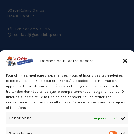
90 rue Roland Garros
97436 Saint-Leu
Tél.: +262 692 85 32 88
@ : contact@guidedubtp.com
Donnez nous votre accord
ACCES RAPIDE
Actualités du BTP
Pour offrir les meilleures expériences, nous utilisons des technologies
telles que les cookies pour stocker et/ou accéder aux informations des
Annuaire
appareils. Le fait de consentir à ces technologies nous permettra de
traiter des données telles que le comportement de navigation ou les ID
Besoin d’un professionnel ?
uniques sur ce site. Le fait de ne pas consentir ou de retirer son
consentement peut avoir un effet négatif sur certaines caractéristiques
Mentions légales
et fonctions.
Nos partenaires
Fonctionnel
Toujours activé
Politique de confidentialité
Statistiques
Politique de cookies (UE)