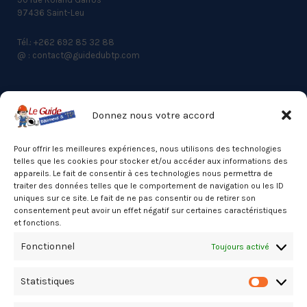
97436 Saint-Leu
Tél.: +262 692 85 32 88
@ : contact@guidedubtp.com
Donnez nous votre accord
ACCES RAPIDE
Actualités du BTP
Pour offrir les meilleures expériences, nous utilisons des technologies
telles que les cookies pour stocker et/ou accéder aux informations des
Annuaire
appareils. Le fait de consentir à ces technologies nous permettra de
traiter des données telles que le comportement de navigation ou les ID
Besoin d’un professionnel ?
uniques sur ce site. Le fait de ne pas consentir ou de retirer son
consentement peut avoir un effet négatif sur certaines caractéristiques
Mentions légales
et fonctions.
Nos partenaires
Fonctionnel
Toujours activé
Politique de confidentialité
Statistiques
Politique de cookies (UE)
Statistiq
Stats Dashboard