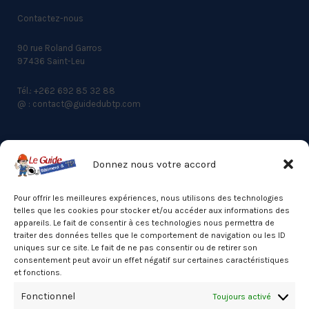
Contactez-nous
90 rue Roland Garros
97436 Saint-Leu
Tél.: +262 692 85 32 88
@ : contact@guidedubtp.com
Donnez nous votre accord
ACCES RAPIDE
Actualités du BTP
Pour offrir les meilleures expériences, nous utilisons des technologies
telles que les cookies pour stocker et/ou accéder aux informations des
Annuaire
appareils. Le fait de consentir à ces technologies nous permettra de
traiter des données telles que le comportement de navigation ou les ID
Besoin d’un professionnel ?
uniques sur ce site. Le fait de ne pas consentir ou de retirer son
consentement peut avoir un effet négatif sur certaines caractéristiques
Mentions légales
et fonctions.
Nos partenaires
Fonctionnel
Toujours activé