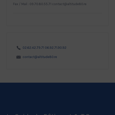
Fax / Mail : 09.70.80.55.71 contact@altitude80.re
02.62.42.79.71 06.92.71.90.92
contact@altitude80.re