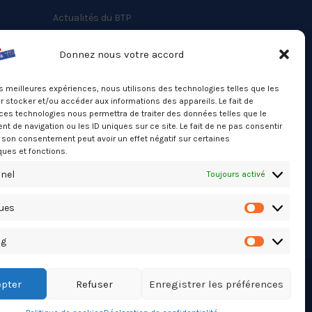
Actualités du BTP
Annuaire
Donnez nous votre accord
Besoin d’un professionnel ?
les meilleures expériences, nous utilisons des technologies telles que les
Mentions légales
 stocker et/ou accéder aux informations des appareils. Le fait de
ces technologies nous permettra de traiter des données telles que le
Nos partenaires
 de navigation ou les ID uniques sur ce site. Le fait de ne pas consentir
Politique de confidentialité
r son consentement peut avoir un effet négatif sur certaines
ques et fonctions.
Politique de cookies (UE)
nel
Toujours activé
Stats Dashboard
ques
Statistiqu
ng
Marketing
pter
Refuser
Enregistrer les préférences
TikTok