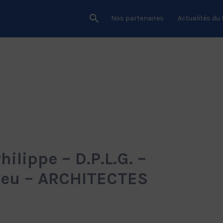
Nos partenaires
Actualités du
ippe – D.P.L.G. –
Leu – ARCHITECTES