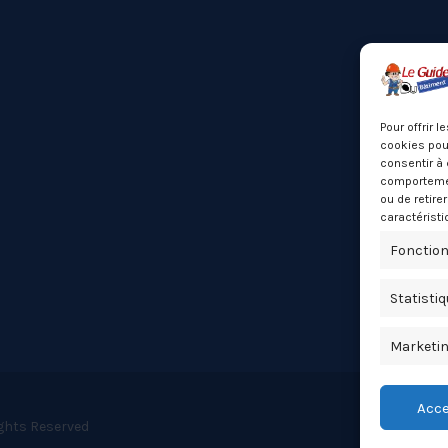
Pour offrir 
cookies pour
consentir à 
comportement
ou de retire
caractéristi
Fonction
Statisti
Marketi
Acce
ights Reserved