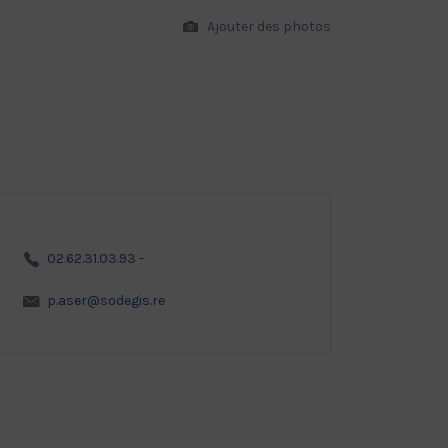
Ajouter des photos
02.62.31.03.93 -
p.aser@sodegis.re