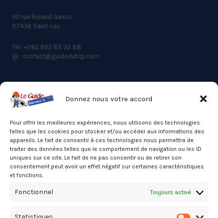
90 rue Roland Garros
97436 Saint-Leu
Tél.: +262 692 85 32 88
@ : contact@guidedubtp.com
Donnez nous votre accord
ACCES RAPIDE
Actualités du BTP
Pour offrir les meilleures expériences, nous utilisons des technologies
telles que les cookies pour stocker et/ou accéder aux informations des
Annuaire
appareils. Le fait de consentir à ces technologies nous permettra de
traiter des données telles que le comportement de navigation ou les ID
Besoin d’un professionnel ?
uniques sur ce site. Le fait de ne pas consentir ou de retirer son
consentement peut avoir un effet négatif sur certaines caractéristiques
Mentions légales
et fonctions.
Nos partenaires
Fonctionnel
Toujours activé
Politique de confidentialité
Statistiques
Politique de cookies (UE)