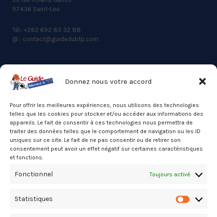
97436 Saint-Leu
Tél.: +262 692 85 32 88
@ : contact@guidedubtp.com
Donnez nous votre accord
ACCES RAPIDE
Actualités du BTP
Pour offrir les meilleures expériences, nous utilisons des technologies
telles que les cookies pour stocker et/ou accéder aux informations des
Annuaire
appareils. Le fait de consentir à ces technologies nous permettra de
traiter des données telles que le comportement de navigation ou les ID
Besoin d’un professionnel ?
uniques sur ce site. Le fait de ne pas consentir ou de retirer son
consentement peut avoir un effet négatif sur certaines caractéristiques
Mentions légales
et fonctions.
Nos partenaires
Fonctionnel
Toujours activé
Politique de confidentialité
Statistiques
Politique de cookies (UE)
Statistiq
Stats Dashboard