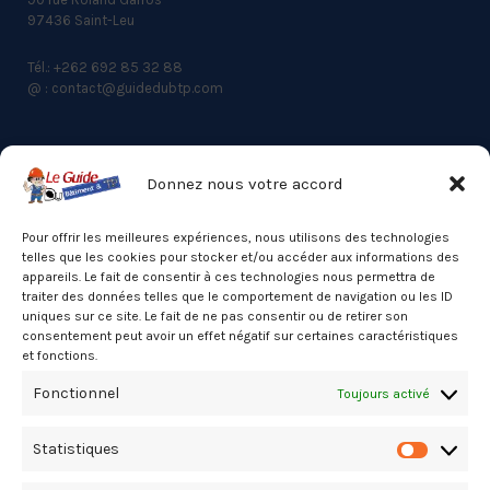
97436 Saint-Leu
Tél.: +262 692 85 32 88
@ : contact@guidedubtp.com
Donnez nous votre accord
ACCES RAPIDE
Actualités du BTP
Pour offrir les meilleures expériences, nous utilisons des technologies
telles que les cookies pour stocker et/ou accéder aux informations des
Annuaire
appareils. Le fait de consentir à ces technologies nous permettra de
traiter des données telles que le comportement de navigation ou les ID
Besoin d’un professionnel ?
uniques sur ce site. Le fait de ne pas consentir ou de retirer son
consentement peut avoir un effet négatif sur certaines caractéristiques
Mentions légales
et fonctions.
Nos partenaires
Fonctionnel
Toujours activé
Politique de confidentialité
Statistiques
Politique de cookies (UE)
Statistiq
Stats Dashboard