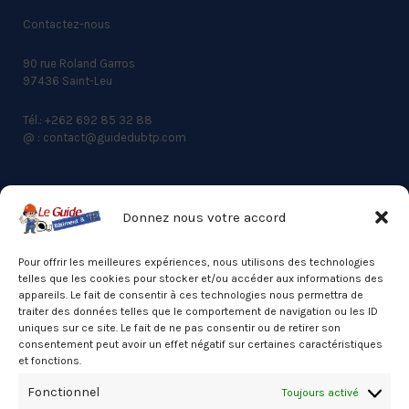
Contactez-nous
90 rue Roland Garros
97436 Saint-Leu
Tél.: +262 692 85 32 88
@ : contact@guidedubtp.com
Donnez nous votre accord
ACCES RAPIDE
Actualités du BTP
Pour offrir les meilleures expériences, nous utilisons des technologies
telles que les cookies pour stocker et/ou accéder aux informations des
Annuaire
appareils. Le fait de consentir à ces technologies nous permettra de
traiter des données telles que le comportement de navigation ou les ID
Besoin d’un professionnel ?
uniques sur ce site. Le fait de ne pas consentir ou de retirer son
consentement peut avoir un effet négatif sur certaines caractéristiques
Mentions légales
et fonctions.
Nos partenaires
Fonctionnel
Toujours activé