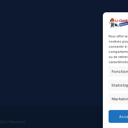
Pour offrir 
cookies pour
consentir à 
comportement
ou de retire
caractéristi
Fonction
Statisti
Marketi
Acce
ights Reserved