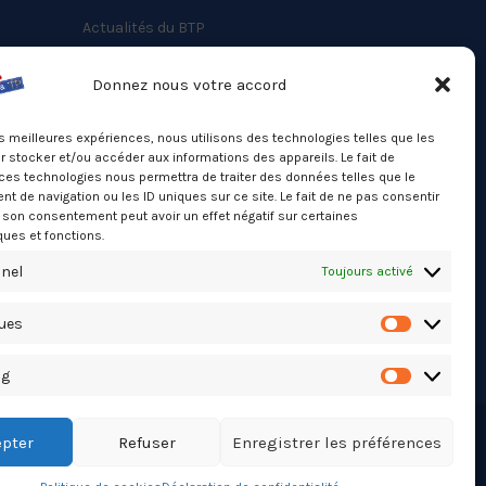
Actualités du BTP
Annuaire
Donnez nous votre accord
Besoin d’un professionnel ?
les meilleures expériences, nous utilisons des technologies telles que les
Mentions légales
 stocker et/ou accéder aux informations des appareils. Le fait de
ces technologies nous permettra de traiter des données telles que le
Nos partenaires
 de navigation ou les ID uniques sur ce site. Le fait de ne pas consentir
Politique de confidentialité
r son consentement peut avoir un effet négatif sur certaines
ques et fonctions.
Politique de cookies (UE)
nel
Toujours activé
Stats Dashboard
ques
Statistiqu
ng
Marketing
pter
Refuser
Enregistrer les préférences
TikTok