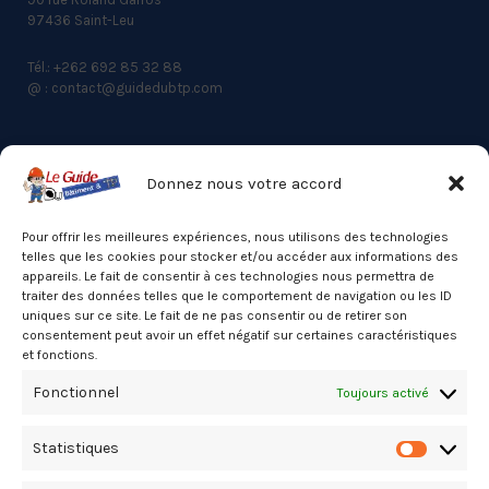
97436 Saint-Leu
Tél.: +262 692 85 32 88
@ : contact@guidedubtp.com
Donnez nous votre accord
ACCES RAPIDE
Actualités du BTP
Pour offrir les meilleures expériences, nous utilisons des technologies
telles que les cookies pour stocker et/ou accéder aux informations des
Annuaire
appareils. Le fait de consentir à ces technologies nous permettra de
traiter des données telles que le comportement de navigation ou les ID
Besoin d’un professionnel ?
uniques sur ce site. Le fait de ne pas consentir ou de retirer son
consentement peut avoir un effet négatif sur certaines caractéristiques
Mentions légales
et fonctions.
Nos partenaires
Fonctionnel
Toujours activé
Politique de confidentialité
Statistiques
Politique de cookies (UE)
Statistiq
Stats Dashboard