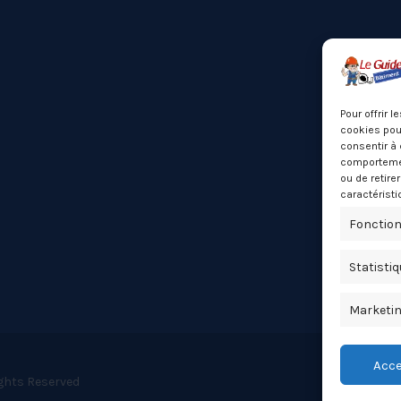
Pour offrir 
cookies pour
consentir à 
comportement
ou de retire
caractéristi
Fonction
Statisti
Marketi
Acce
ights Reserved