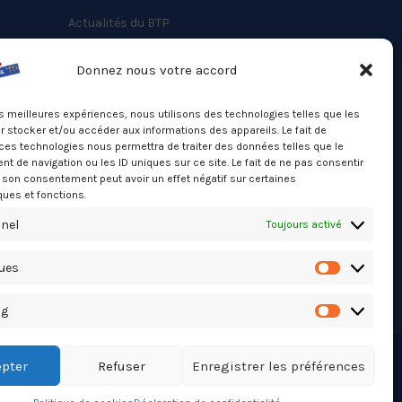
Actualités du BTP
Annuaire
Donnez nous votre accord
Besoin d’un professionnel ?
les meilleures expériences, nous utilisons des technologies telles que les
Mentions légales
 stocker et/ou accéder aux informations des appareils. Le fait de
ces technologies nous permettra de traiter des données telles que le
Nos partenaires
 de navigation ou les ID uniques sur ce site. Le fait de ne pas consentir
Politique de confidentialité
r son consentement peut avoir un effet négatif sur certaines
ques et fonctions.
Politique de cookies (UE)
nel
Toujours activé
Stats Dashboard
ques
Statistiqu
ng
Marketing
pter
Refuser
Enregistrer les préférences
TikTok