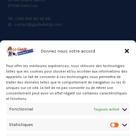
97436 Saint-Leu
Tél.: +262 692 85 32 88
@ : contact@guidedubtp.com
Donnez nous votre accord
ACCES RAPIDE
Actualités du BTP
Pour offrir les meilleures expériences, nous utilisons des technologies
telles que les cookies pour stocker et/ou accéder aux informations des
Annuaire
appareils. Le fait de consentir à ces technologies nous permettra de
traiter des données telles que le comportement de navigation ou les ID
Besoin d’un professionnel ?
uniques sur ce site. Le fait de ne pas consentir ou de retirer son
consentement peut avoir un effet négatif sur certaines caractéristiques
Mentions légales
et fonctions.
Nos partenaires
Fonctionnel
Toujours activé
Politique de confidentialité
Statistiques
Politique de cookies (UE)
Statistiq
Stats Dashboard