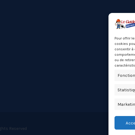
Pour offrir 
cookies pour
consentir à 
comportement
ou de retire
caractéristi
Fonction
Statisti
Marketi
Acce
ights Reserved