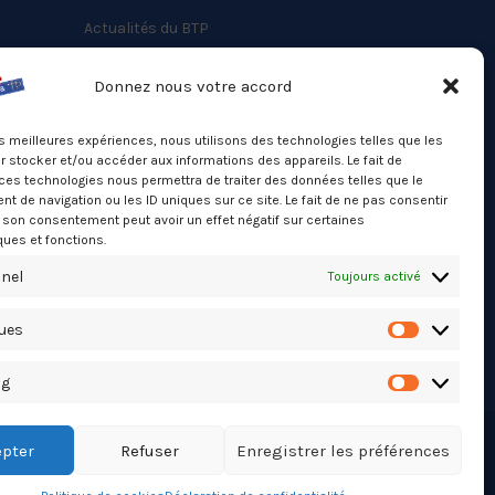
Actualités du BTP
Annuaire
Donnez nous votre accord
Besoin d’un professionnel ?
les meilleures expériences, nous utilisons des technologies telles que les
Mentions légales
 stocker et/ou accéder aux informations des appareils. Le fait de
ces technologies nous permettra de traiter des données telles que le
Nos partenaires
 de navigation ou les ID uniques sur ce site. Le fait de ne pas consentir
Politique de confidentialité
r son consentement peut avoir un effet négatif sur certaines
ques et fonctions.
Politique de cookies (UE)
nel
Toujours activé
Stats Dashboard
ques
Statistiqu
ng
Marketing
pter
Refuser
Enregistrer les préférences
TikTok