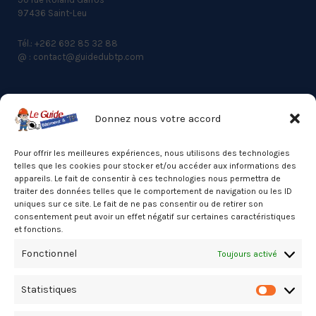
97436 Saint-Leu
Tél.: +262 692 85 32 88
@ : contact@guidedubtp.com
Donnez nous votre accord
ACCES RAPIDE
Actualités du BTP
Pour offrir les meilleures expériences, nous utilisons des technologies
telles que les cookies pour stocker et/ou accéder aux informations des
Annuaire
appareils. Le fait de consentir à ces technologies nous permettra de
traiter des données telles que le comportement de navigation ou les ID
Besoin d’un professionnel ?
uniques sur ce site. Le fait de ne pas consentir ou de retirer son
consentement peut avoir un effet négatif sur certaines caractéristiques
Mentions légales
et fonctions.
Nos partenaires
Fonctionnel
Toujours activé
Politique de confidentialité
Statistiques
Politique de cookies (UE)
Statistiq
Stats Dashboard