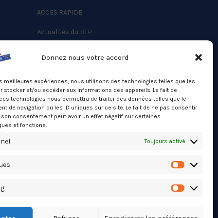
ACCES RAPIDE
Actualités du BTP
Annuaire
Donnez nous votre accord
Besoin d’un professionnel ?
les meilleures expériences, nous utilisons des technologies telles que les
Mentions légales
 stocker et/ou accéder aux informations des appareils. Le fait de
ces technologies nous permettra de traiter des données telles que le
Nos partenaires
 de navigation ou les ID uniques sur ce site. Le fait de ne pas consentir
Politique de confidentialité
r son consentement peut avoir un effet négatif sur certaines
ques et fonctions.
Politique de cookies (UE)
nel
Toujours activé
Stats Dashboard
ques
Statistiqu
ng
Marketing
pter
Refuser
Enregistrer les préférences