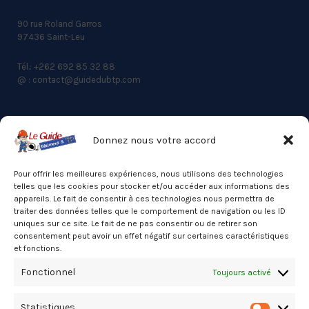
90 rue Roland Garros
97436 Saint-Leu
Tél.: +262 692 85 32 88
@ : contact@guidedubtp.com
Donnez nous votre accord
ACCES RAPIDE
Actualités du BTP
Pour offrir les meilleures expériences, nous utilisons des technologies
telles que les cookies pour stocker et/ou accéder aux informations des
Annuaire
appareils. Le fait de consentir à ces technologies nous permettra de
traiter des données telles que le comportement de navigation ou les ID
Besoin d’un professionnel ?
uniques sur ce site. Le fait de ne pas consentir ou de retirer son
consentement peut avoir un effet négatif sur certaines caractéristiques
Mentions légales
et fonctions.
Nos partenaires
Fonctionnel
Toujours activé
Politique de confidentialité
Statistiques
Politique de cookies (UE)