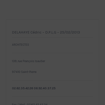
DELAHAYE Cédric – D.P.L.G – 25/02/2013
ARCHITECTES
139, rue François Isautier
97410 Saint-Pierre
02.62.35.42.26 06.92.40.37.25
Fax / Mail : 02.62.45.42.34