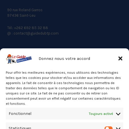
90 rue Roland Garros
97436 Saint-Leu
Tél.: +262 692 85 32 88
@ : contact@guidedubtp.com
Donnez nous votre accord
ACCES RAPIDE
Actualités du BTP
Pour offrir les meilleures expériences, nous utilisons des technologies
telles que les cookies pour stocker et/ou accéder aux informations des
Annuaire
appareils. Le fait de consentir à ces technologies nous permettra de
traiter des données telles que le comportement de navigation ou les ID
Besoin d’un professionnel ?
uniques sur ce site. Le fait de ne pas consentir ou de retirer son
consentement peut avoir un effet négatif sur certaines caractéristiques
Mentions légales
et fonctions.
Nos partenaires
Fonctionnel
Toujours activé
Politique de confidentialité
Statistiques
Politique de cookies (UE)