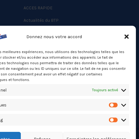
ACCES RAPIDE
Actualités du BTP
Annuaire
Donnez nous votre accord
Besoin d’un professionnel ?
les meilleures expériences, nous utilisons des technologies telles que les
Mentions légales
 stocker et/ou accéder aux informations des appareils. Le fait de
ces technologies nous permettra de traiter des données telles que le
Nos partenaires
 de navigation ou les ID uniques sur ce site. Le fait de ne pas consentir
Politique de confidentialité
r son consentement peut avoir un effet négatif sur certaines
ques et fonctions.
Politique de cookies (UE)
nel
Toujours activé
Stats Dashboard
ques
Statistiqu
ng
Marketing
pter
Refuser
Enregistrer les préférences