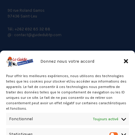
90 rue Roland Garros
97436 Saint-Leu
Tél.: +262 692 85 32 88
@ : contact@guidedubtp.com
Donnez nous votre accord
ACCES RAPIDE
Actualités du BTP
Pour offrir les meilleures expériences, nous utilisons des technologies
telles que les cookies pour stocker et/ou accéder aux informations des
Annuaire
appareils. Le fait de consentir à ces technologies nous permettra de
traiter des données telles que le comportement de navigation ou les ID
Besoin d’un professionnel ?
uniques sur ce site. Le fait de ne pas consentir ou de retirer son
consentement peut avoir un effet négatif sur certaines caractéristiques
Mentions légales
et fonctions.
Nos partenaires
Fonctionnel
Toujours activé
Politique de confidentialité
Statistiques
Politique de cookies (UE)