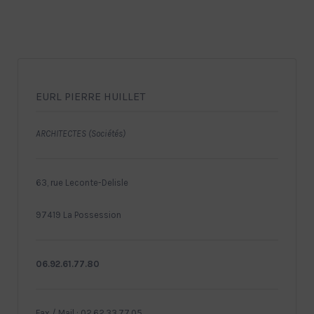
EURL PIERRE HUILLET
ARCHITECTES (Sociétés)
63, rue Leconte-Delisle
97419 La Possession
06.92.61.77.80
Fax / Mail : 02.62.33.77.05