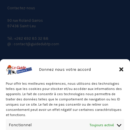
Contactez-nous
90 rue Roland Garros
97436 Saint-Leu
Tél.: +262 692 85 32 88
@ : contact@guidedubtp.com
Donnez nous votre accord
ACCES RAPIDE
Actualités du BTP
Pour offrir les meilleures expériences, nous utilisons des technologies
telles que les cookies pour stocker et/ou accéder aux informations des
Annuaire
appareils. Le fait de consentir à ces technologies nous permettra de
traiter des données telles que le comportement de navigation ou les ID
Besoin d’un professionnel ?
uniques sur ce site. Le fait de ne pas consentir ou de retirer son
consentement peut avoir un effet négatif sur certaines caractéristiques
Mentions légales
et fonctions.
Nos partenaires
Fonctionnel
Toujours activé