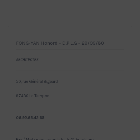
FONG-YAN Honoré – D.P.L.G – 29/09/80
ARCHITECTES
50, rue Général Bigeard
97430 Le Tampon
06.92.65.42.65
Fax / Mail : monami.architecte@gmail.com