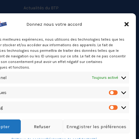
Actualités du BTP
Annuaire
Donnez nous votre accord
Besoin d’un professionnel ?
les meilleures expériences, nous utilisons des technologies telles que les
Mentions légales
 stocker et/ou accéder aux informations des appareils. Le fait de
ces technologies nous permettra de traiter des données telles que le
Nos partenaires
 de navigation ou les ID uniques sur ce site. Le fait de ne pas consentir
Politique de confidentialité
r son consentement peut avoir un effet négatif sur certaines
ques et fonctions.
Politique de cookies (UE)
nel
Toujours activé
Stats Dashboard
ques
Statistiqu
ng
Marketing
pter
Refuser
Enregistrer les préférences
TikTok