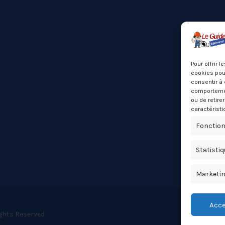
Pour offrir 
cookies pour
consentir à 
comportement
ou de retire
caractéristi
Fonction
Statisti
Marketi
Acce
ights Reserved