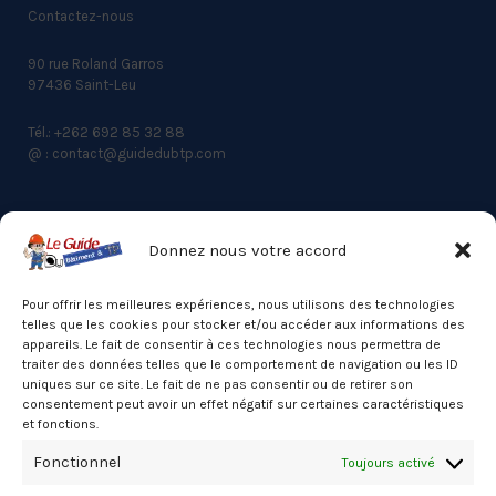
Contactez-nous
90 rue Roland Garros
97436 Saint-Leu
Tél.: +262 692 85 32 88
@ : contact@guidedubtp.com
Donnez nous votre accord
ACCES RAPIDE
Actualités du BTP
Pour offrir les meilleures expériences, nous utilisons des technologies
telles que les cookies pour stocker et/ou accéder aux informations des
Annuaire
appareils. Le fait de consentir à ces technologies nous permettra de
traiter des données telles que le comportement de navigation ou les ID
Besoin d’un professionnel ?
uniques sur ce site. Le fait de ne pas consentir ou de retirer son
consentement peut avoir un effet négatif sur certaines caractéristiques
Mentions légales
et fonctions.
Nos partenaires
Fonctionnel
Toujours activé
Politique de confidentialité