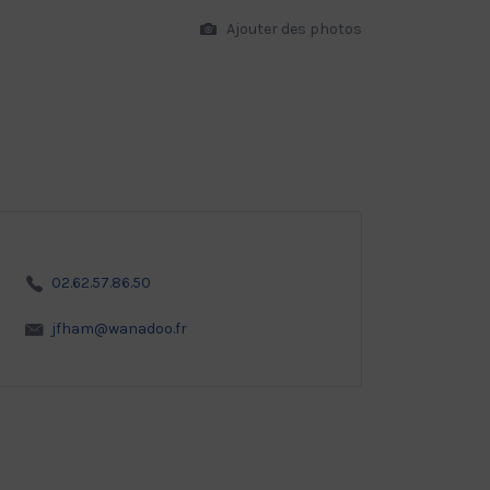
Ajouter des photos
02.62.57.86.50
jfham@wanadoo.fr