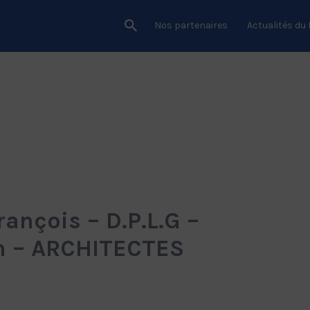
Nos partenaires
Actualités du
nçois – D.P.L.G –
n – ARCHITECTES