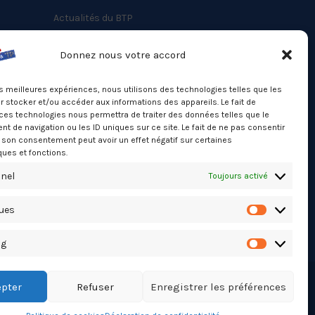
Actualités du BTP
Annuaire
Donnez nous votre accord
Besoin d’un professionnel ?
les meilleures expériences, nous utilisons des technologies telles que les
Mentions légales
 stocker et/ou accéder aux informations des appareils. Le fait de
ces technologies nous permettra de traiter des données telles que le
Nos partenaires
 de navigation ou les ID uniques sur ce site. Le fait de ne pas consentir
Politique de confidentialité
r son consentement peut avoir un effet négatif sur certaines
ques et fonctions.
Politique de cookies (UE)
nel
Toujours activé
Stats Dashboard
ques
Statistiqu
ng
Marketing
pter
Refuser
Enregistrer les préférences
TikTok