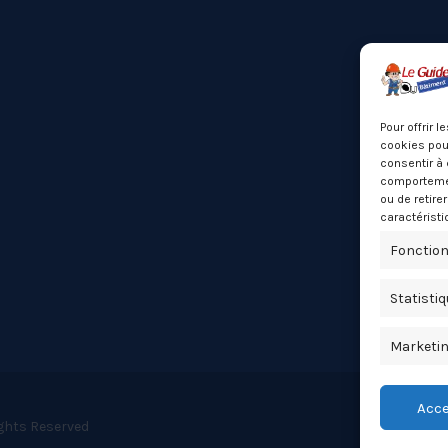
Pour offrir 
cookies pour
consentir à 
comportement
ou de retire
caractéristi
Fonction
Statisti
Marketi
Acce
ights Reserved