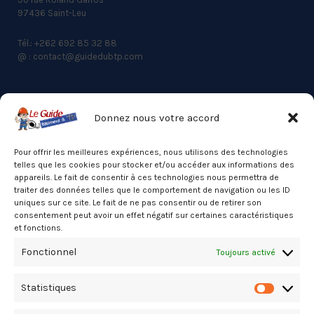
97436 Saint-Leu
Tél.: +262 692 85 32 88
@ : contact@guidedubtp.com
Donnez nous votre accord
ACCES RAPIDE
Actualités du BTP
Pour offrir les meilleures expériences, nous utilisons des technologies
telles que les cookies pour stocker et/ou accéder aux informations des
Annuaire
appareils. Le fait de consentir à ces technologies nous permettra de
traiter des données telles que le comportement de navigation ou les ID
Besoin d’un professionnel ?
uniques sur ce site. Le fait de ne pas consentir ou de retirer son
consentement peut avoir un effet négatif sur certaines caractéristiques
Mentions légales
et fonctions.
Nos partenaires
Fonctionnel
Toujours activé
Politique de confidentialité
Statistiques
Politique de cookies (UE)
Statistiq
Stats Dashboard