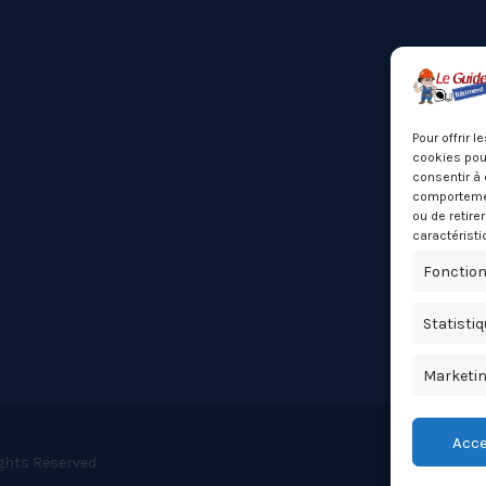
Pour offrir 
cookies pour
consentir à 
comportement
ou de retire
caractéristi
Fonction
Statisti
Marketi
Acce
ights Reserved