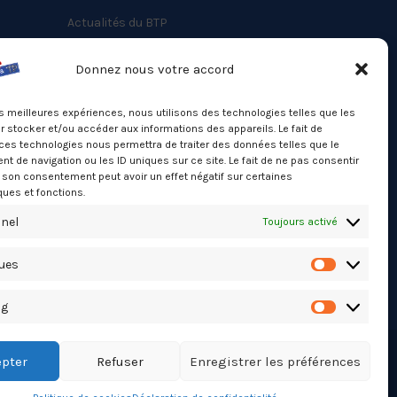
Actualités du BTP
Annuaire
Donnez nous votre accord
Besoin d’un professionnel ?
les meilleures expériences, nous utilisons des technologies telles que les
Mentions légales
 stocker et/ou accéder aux informations des appareils. Le fait de
ces technologies nous permettra de traiter des données telles que le
Nos partenaires
 de navigation ou les ID uniques sur ce site. Le fait de ne pas consentir
Politique de confidentialité
r son consentement peut avoir un effet négatif sur certaines
ques et fonctions.
Politique de cookies (UE)
nel
Toujours activé
Stats Dashboard
ques
Statistiqu
ng
Marketing
pter
Refuser
Enregistrer les préférences
TikTok