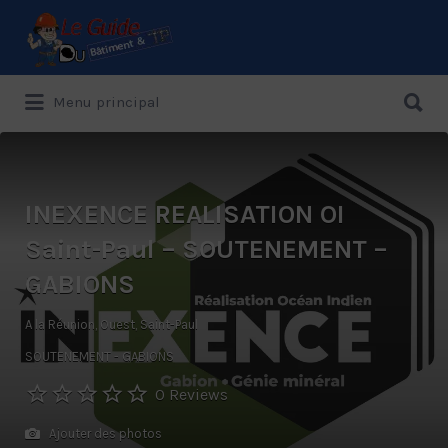
Rechercher:
Rechercher:
Menu principal
Le Guide de référence depuis 1995
INEXENCE REALISATION OI
Saint-Paul – SOUTENEMENT –
GABIONS
A la Réunion, Ouest, Saint-Paul
SOUTENEMENT - GABIONS
0 Reviews
Ajouter des photos