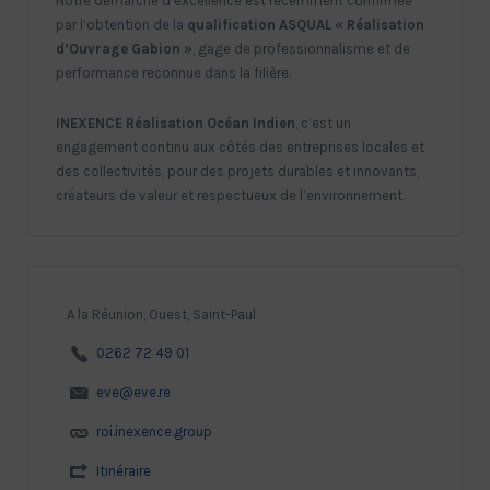
Notre démarche d’excellence est récemment confirmée
par l’obtention de la
qualification ASQUAL « Réalisation
d’Ouvrage Gabion »
, gage de professionnalisme et de
performance reconnue dans la filière.
INEXENCE Réalisation Océan Indien
, c’est un
engagement continu aux côtés des entreprises locales et
des collectivités, pour des projets durables et innovants,
créateurs de valeur et respectueux de l’environnement.
A la Réunion, Ouest, Saint-Paul
0262 72 49 01
eve@eve.re
roi.inexence.group
Itinéraire