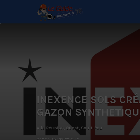
Rechercher:
Le Guide de référence
depuis 1995
INEXENCE SOLS CRÉA
GAZON SYNTHETIQU
A la Réunion, Ouest, Saint-Paul
GAZON SYNTHETIQUE