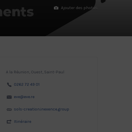
Ajouter des photos
A la Réunion, Ouest, Saint-Paul
0262 72 49 01
eve@eve.re
sols-creation.inexence.group
Itinéraire