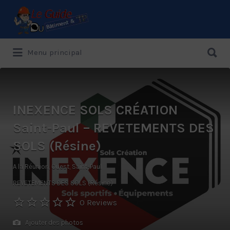
Rechercher:
Rechercher:
Menu principal
Le Guide de référence depuis 1995
INEXENCE SOLS CRÉATION
Saint-Paul – REVETEMENTS DES
SOLS (Résine)
A la Réunion, Ouest, Saint-Paul
REVETEMENTS DES SOLS (Résine)
0 Reviews
Ajouter des photos