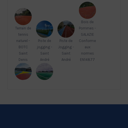
Bois de
Terrain de
Pommes -
tennis
SALAZIE
naturel -
Piste de
Piste de
Conforme
BOTC
jogging -
Jogging -
aux
Saint
Saint
Saint
normes
Denis
André
André
EN14877