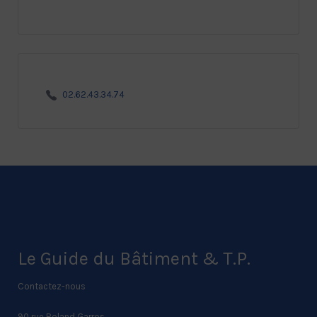
02.62.43.34.74
Le Guide du Bâtiment & T.P.
Contactez-nous
90 rue Roland Garros