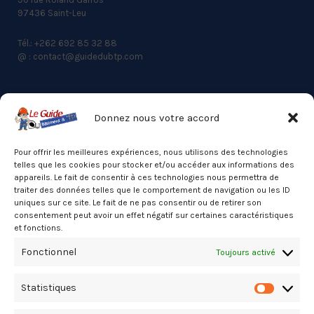
97436 Saint-Leu
Tél.: +262 692 85 32 88
@ : contact@guidedubtp.com
Donnez nous votre accord
ACCES RAPIDE
Actualités du BTP
Pour offrir les meilleures expériences, nous utilisons des technologies
telles que les cookies pour stocker et/ou accéder aux informations des
Annuaire
appareils. Le fait de consentir à ces technologies nous permettra de
traiter des données telles que le comportement de navigation ou les ID
Besoin d’un professionnel ?
uniques sur ce site. Le fait de ne pas consentir ou de retirer son
consentement peut avoir un effet négatif sur certaines caractéristiques
Mentions légales
et fonctions.
Nos partenaires
Fonctionnel
Toujours activé
Politique de confidentialité
Statistiques
Politique de cookies (UE)
Statistiq
Stats Dashboard