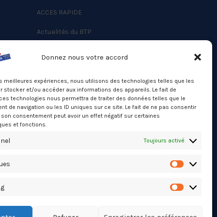
ACCES RAPIDE
Actualités du BTP
Annuaire
Donnez nous votre accord
Besoin d’un professionnel ?
les meilleures expériences, nous utilisons des technologies telles que les
Mentions légales
 stocker et/ou accéder aux informations des appareils. Le fait de
ces technologies nous permettra de traiter des données telles que le
Nos partenaires
 de navigation ou les ID uniques sur ce site. Le fait de ne pas consentir
Politique de confidentialité
r son consentement peut avoir un effet négatif sur certaines
ques et fonctions.
Politique de cookies (UE)
nel
Toujours activé
Stats Dashboard
ques
Statistiqu
ng
Marketing
pter
Refuser
Enregistrer les préférences