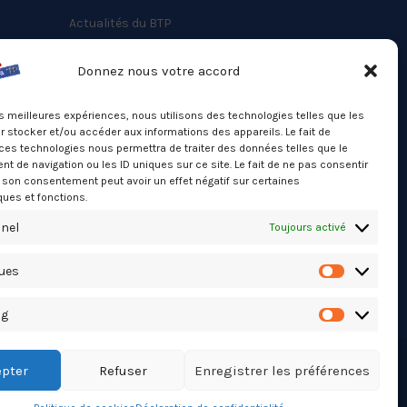
Actualités du BTP
Annuaire
Donnez nous votre accord
Besoin d’un professionnel ?
les meilleures expériences, nous utilisons des technologies telles que les
Mentions légales
 stocker et/ou accéder aux informations des appareils. Le fait de
ces technologies nous permettra de traiter des données telles que le
Nos partenaires
 de navigation ou les ID uniques sur ce site. Le fait de ne pas consentir
Politique de confidentialité
r son consentement peut avoir un effet négatif sur certaines
ques et fonctions.
Politique de cookies (UE)
nel
Toujours activé
Stats Dashboard
ques
Statistiqu
ng
Marketing
pter
Refuser
Enregistrer les préférences
TikTok