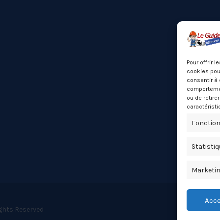
Pour offrir 
cookies pour
consentir à 
comportement
ou de retire
caractéristi
Fonction
Statisti
Marketi
Acce
ights Reserved