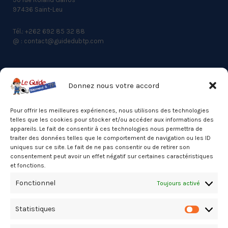
97436 Saint-Leu
Tél.: +262 692 85 32 88
@ : contact@guidedubtp.com
Donnez nous votre accord
ACCES RAPIDE
Actualités du BTP
Pour offrir les meilleures expériences, nous utilisons des technologies
telles que les cookies pour stocker et/ou accéder aux informations des
Annuaire
appareils. Le fait de consentir à ces technologies nous permettra de
traiter des données telles que le comportement de navigation ou les ID
Besoin d’un professionnel ?
uniques sur ce site. Le fait de ne pas consentir ou de retirer son
consentement peut avoir un effet négatif sur certaines caractéristiques
Mentions légales
et fonctions.
Nos partenaires
Fonctionnel
Toujours activé
Politique de confidentialité
Statistiques
Politique de cookies (UE)
Statistiq
Stats Dashboard