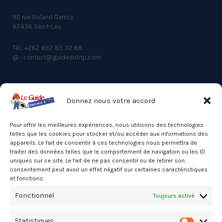
90 rue Roland Garros
97436 Saint-Leu
Tél.: +262 692 85 32 88
@ : contact@guidedubtp.com
Donnez nous votre accord
ACCES RAPIDE
Actualités du BTP
Pour offrir les meilleures expériences, nous utilisons des technologies
telles que les cookies pour stocker et/ou accéder aux informations des
Annuaire
appareils. Le fait de consentir à ces technologies nous permettra de
traiter des données telles que le comportement de navigation ou les ID
Besoin d’un professionnel ?
uniques sur ce site. Le fait de ne pas consentir ou de retirer son
consentement peut avoir un effet négatif sur certaines caractéristiques
Mentions légales
et fonctions.
Nos partenaires
Fonctionnel
Toujours activé
Politique de confidentialité
Statistiques
Politique de cookies (UE)